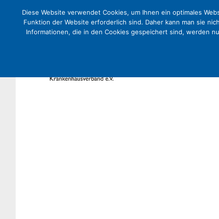
Diese Website verwendet Cookies, um Ihnen ein optimales Websi
Funktion der Website erforderlich sind. Daher kann man sie nic
Informationen, die in den Cookies gespeichert sind, werden n
03.11.21: QualitätsFORUM: St
Krankenhäusern 2030 – Hier 
Anmeldung
Aktuelles