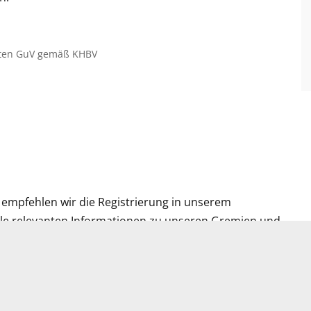
erten GuV gemäß KHBV
 empfehlen wir die Registrierung in unserem
 alle relevanten Informationen zu unseren Gremien und
nd Projekte sowie die Ergebnisse und Präsentationen
e verfolgen, selbst Beiträge verfassen und mit