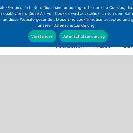
te-Erlebnis zu bieten. Diese sind unbedingt erforderliche Cookies, di
ht deaktivieren. Diese Art von Cookies wird ausschließlich von dem Bet
ur an diese Website gesendet. Diese sind cookie_notice_accepted und gd
unserer Datenschutzerklärung.
Verstanden
Datenschutzerklärung
Positionen
Presse
DE
Presseinformationen
Wer wir sind
Pressefotos & Infografi
Satzung
Presseverteiler
Tätigkeitsbericht