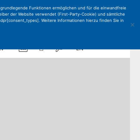
e grundlegende Funktionen ermöglichen und für die einwandfreie
reiber der Website verwendet (First-Party-Cookie) und sämtliche
pr[consent_types]. Weitere Informationen hierzu finden Sie in
Kalender
Mein
Suche
EN
KV
DEKV
Organisation
ken
Partner
Kontakt