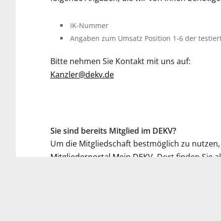
IK-Nummer
Angaben zum Umsatz Position 1-6 der testi
Bitte nehmen Sie Kontakt mit uns auf:
Kanzler@dekv.de
Sie sind bereits Mitglied im DEKV?
Um die Mitgliedschaft bestmöglich zu nutzen,
Mitgliederportal Mein DEKV
. Dort finden Sie
Veranstaltungen: Termine, aktuelle Themen u
von Referenten. Sie können Diskussionsverläuf
anderen Mitgliedern in Kontakt treten.