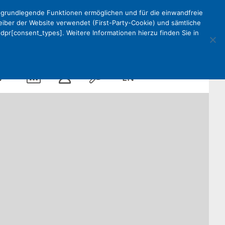
e grundlegende Funktionen ermöglichen und für die einwandfreie
reiber der Website verwendet (First-Party-Cookie) und sämtliche
pr[consent_types]. Weitere Informationen hierzu finden Sie in
Kalender
Mein
Suche
EN
V
DEKV
Organisation
ken
Partner
Kontakt