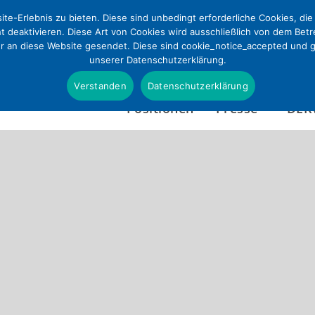
te-Erlebnis zu bieten. Diese sind unbedingt erforderliche Cookies, di
ht deaktivieren. Diese Art von Cookies wird ausschließlich von dem Bet
ur an diese Website gesendet. Diese sind cookie_notice_accepted und gd
unserer Datenschutzerklärung.
Verstanden
Datenschutzerklärung
Positionen
Presse
DEK
Presseinformationen
Wer wir sind
Pressefotos & Infografi
Satzung
Presseverteiler
Tätigkeitsbericht