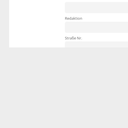
Redaktion
Straße Nr.
PLZ / Ort
Tel.
Ich akzeptiere die auf dieser Web
Datenschutzerklärung.