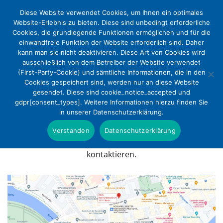
Diese Website verwendet Cookies, um Ihnen ein optimales
Website-Erlebnis zu bieten. Diese sind unbedingt erforderliche
Cookies, die grundlegende Funktionen ermöglichen und für die
einwandfreie Funktion der Website erforderlich sind. Daher
kann man sie nicht deaktivieren. Diese Art von Cookies wird
ausschließlich von dem Betreiber der Website verwendet
(First-Party-Cookie) und sämtliche Informationen, die in den
Cookies gespeichert sind, werden nur an diese Website
Kontakt
gesendet. Diese sind cookie_notice_accepted und
gdpr[consent_types]. Weitere Informationen hierzu finden Sie
in unserer Datenschutzerklärung.
Sie möchten mehr über den DEKV erfahren, haben
Anregungen für uns oder eine Beschwerde? Bitte
Verstanden
Datenschutzerklärung
zögern Sie nicht, unsere Geschäftsstelle zu
kontaktieren.