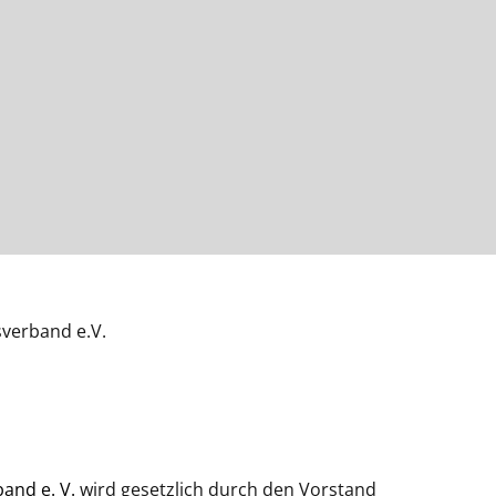
verband e.V.
and e. V.
wird gesetzlich durch den Vorstand