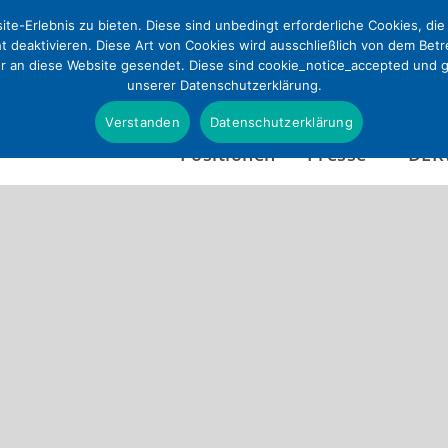
te-Erlebnis zu bieten. Diese sind unbedingt erforderliche Cookies, di
ht deaktivieren. Diese Art von Cookies wird ausschließlich von dem Bet
ur an diese Website gesendet. Diese sind cookie_notice_accepted und gd
unserer Datenschutzerklärung.
Verstanden
Datenschutzerklärung
Positionen
Presse
DEK
Presseinformationen
Wer wir sind
Pressefotos & Infografi
Satzung
Presseverteiler
Tätigkeitsbericht