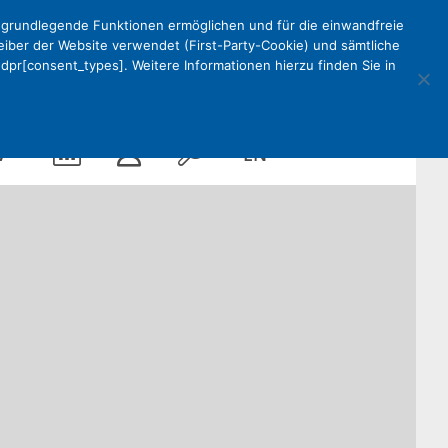
e grundlegende Funktionen ermöglichen und für die einwandfreie
reiber der Website verwendet (First-Party-Cookie) und sämtliche
pr[consent_types]. Weitere Informationen hierzu finden Sie in
Kalender
Mein
Suche
EN
V
DEKV
Organisation
ken
Partner
Kontakt