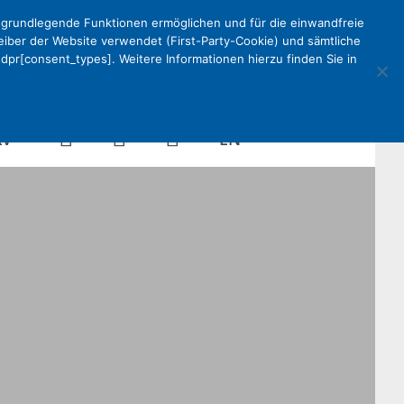
e grundlegende Funktionen ermöglichen und für die einwandfreie
reiber der Website verwendet (First-Party-Cookie) und sämtliche
pr[consent_types]. Weitere Informationen hierzu finden Sie in
Kalender
Mein
Suche
EN
KV
DEKV
Organisation
ken
Partner
Kontakt