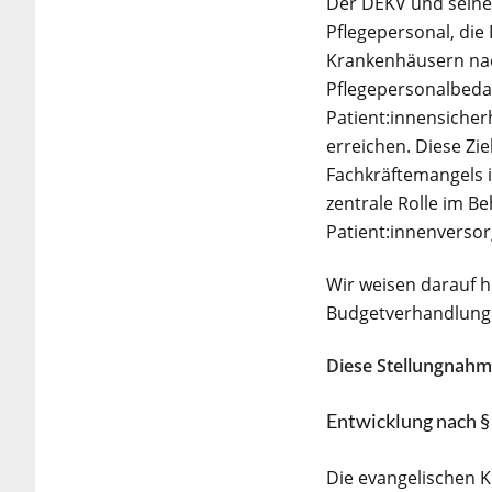
Der DEKV und seine
Pflegepersonal, di
Krankenhäusern nach
Pflegepersonalbedar
Patient:innensicher
erreichen. Diese Zi
Fachkräftemangels i
zentrale Rolle im Be
Patient:innenverso
Wir weisen darauf 
Budgetverhandlunge
Diese Stellungnahme
Entwicklung nach §
Die evangelischen K