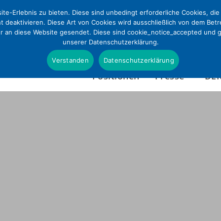
te-Erlebnis zu bieten. Diese sind unbedingt erforderliche Cookies, di
ht deaktivieren. Diese Art von Cookies wird ausschließlich von dem Bet
ur an diese Website gesendet. Diese sind cookie_notice_accepted und gd
unserer Datenschutzerklärung.
Verstanden
Datenschutzerklärung
Positionen
Presse
DE
Presseinformationen
Wer wir sind
Pressefotos & Infografi
Satzung
Presseverteiler
Tätigkeitsbericht