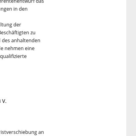
erentenentwurf das
ungen in den
ltung der
Beschäftigten zu
nd des anhaltenden
nde nehmen eine
ualifizierte
 V.
ristverschiebung an