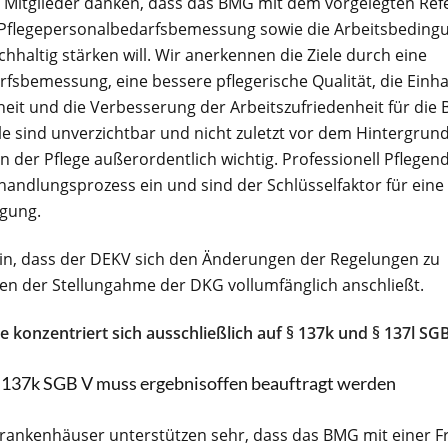
 Mitglieder danken, dass das BMG mit dem vorgelegten Ref
e Pflegepersonalbedarfsbemessung sowie die Arbeitsbeding
haltig stärken will. Wir anerkennen die Ziele durch eine
fsbemessung, eine bessere pflegerische Qualität, die Einha
heit und die Verbesserung der Arbeitszufriedenheit für die 
ele sind unverzichtbar und nicht zuletzt vor dem Hintergru
n der Pflege außerordentlich wichtig. Professionell Pflege
handlungsprozess ein und sind der Schlüsselfaktor für eine q
rgung.
hin, dass der DEKV sich den Änderungen der Regelungen zu
n der Stellungahme der DKG vollumfänglich anschließt.
 konzentriert sich ausschließlich auf § 137k und § 137l SGB
 137k SGB V muss ergebnisoffen beauftragt werden
rankenhäuser unterstützen sehr, dass das BMG mit einer F