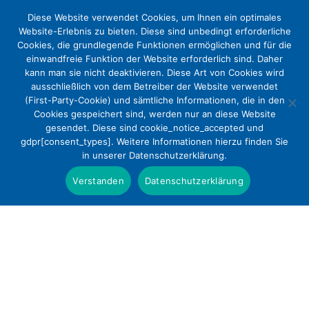
Diese Website verwendet Cookies, um Ihnen ein optimales
Website-Erlebnis zu bieten. Diese sind unbedingt erforderliche
Cookies, die grundlegende Funktionen ermöglichen und für die
einwandfreie Funktion der Website erforderlich sind. Daher
kann man sie nicht deaktivieren. Diese Art von Cookies wird
ausschließlich von dem Betreiber der Website verwendet
(First-Party-Cookie) und sämtliche Informationen, die in den
Cookies gespeichert sind, werden nur an diese Website
Gemeinsame
gesendet. Diese sind cookie_notice_accepted und
gdpr[consent_types]. Weitere Informationen hierzu finden Sie
Initiativstellungnahme der
in unserer Datenschutzerklärung.
Diakonie Deutschland und des
Verstanden
Datenschutzerklärung
Deutschen Evangelischen
Krankenhausverbandes zum
Aktionsplan zum Nationalen
Gesundheitsziel „Gesundheit rund
um die Geburt“