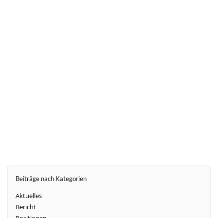
entgegen und suchen sich ihre Geburtsklink nach
individuellen Kriterien aus. Doch nicht alle
Geburten verlaufen wie geplant: Im Jahr 2018
kamen 64.417 Kinder zu früh zur Welt, das
bedeutet, sie wurden vor der vollendeten 37.
Schwangerschaftswoche geboren.
weiter
Beiträge nach Kategorien
Aktuelles
Bericht
Positionen