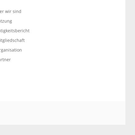
er wir sind
atzung
tigkeitsbericht
tgliedschaft
rganisation
artner