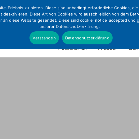
te-Erlebnis zu bieten. Diese sind unbedingt erforderliche Cookies, di
ht deaktivieren. Diese Art von Cookies wird ausschließlich von dem Bet
ur an diese Website gesendet. Diese sind cookie_notice_accepted und gd
unserer Datenschutzerklärung.
Verstanden
Datenschutzerklärung
Positionen
Presse
DE
Presseinformationen
Wer wir sind
Pressefotos & Infografi
Satzung
Presseverteiler
Tätigkeitsbericht