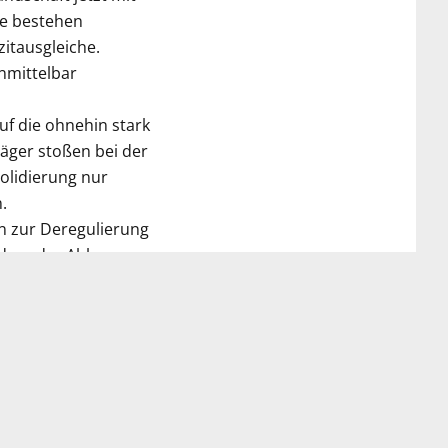
te bestehen
itausgleiche.
nmittelbar
uf die ohnehin stark
räger stoßen bei der
olidierung nur
.
n zur Deregulierung
ndere der Abbau
egebudgets ins DRG-