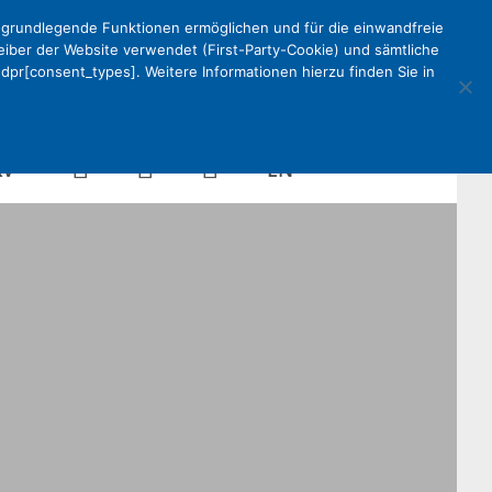
e grundlegende Funktionen ermöglichen und für die einwandfreie
reiber der Website verwendet (First-Party-Cookie) und sämtliche
pr[consent_types]. Weitere Informationen hierzu finden Sie in
Kalender
Mein
Suche
EN
KV
DEKV
Organisation
ken
Partner
Kontakt