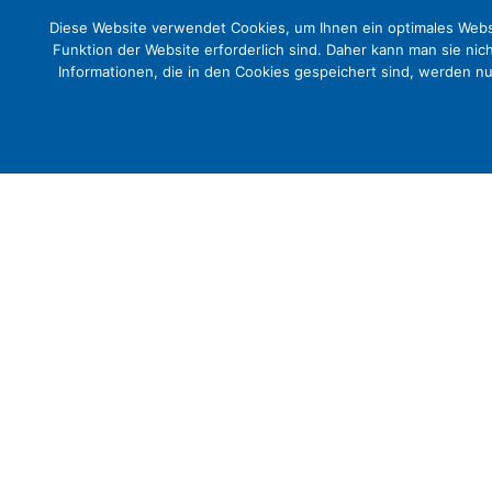
Diese Website verwendet Cookies, um Ihnen ein optimales Websi
Funktion der Website erforderlich sind. Daher kann man sie nic
Informationen, die in den Cookies gespeichert sind, werden n
Deutscher Evangelischer Krank
für demenzsensible Krankenh
Presse
Fachtagung am 9. und 10. Mai 2017 in Berl
Versorgungskonzepte“ notwendig