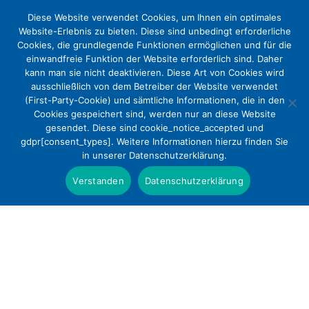
Diese Website verwendet Cookies, um Ihnen ein optimales
Website-Erlebnis zu bieten. Diese sind unbedingt erforderliche
Cookies, die grundlegende Funktionen ermöglichen und für die
einwandfreie Funktion der Website erforderlich sind. Daher
kann man sie nicht deaktivieren. Diese Art von Cookies wird
ausschließlich von dem Betreiber der Website verwendet
(First-Party-Cookie) und sämtliche Informationen, die in den
Cookies gespeichert sind, werden nur an diese Website
Diakonie Deutschland und DEKV
gesendet. Diese sind cookie_notice_accepted und
gdpr[consent_types]. Weitere Informationen hierzu finden Sie
fordern eine flächendeckende und
in unserer Datenschutzerklärung.
qualifizierte Notfallversorgung für
Verstanden
Datenschutzerklärung
alle Patienten
Presse
Anlässlich der Verbändeanhörung zum
Referentenentwurf zur Reform der