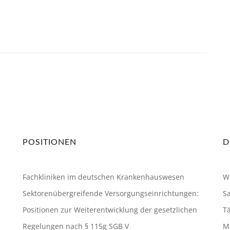
POSITIONEN
D
Fachkliniken im deutschen Krankenhauswesen
W
Sektorenübergreifende Versorgungseinrichtungen:
S
Positionen zur Weiterentwicklung der gesetzlichen
Tä
Regelungen nach § 115g SGB V
Mi