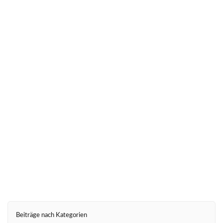
Parlamentarischen Frühstück
„Hebammenausbildung – quo vadis?“ am 10. April
2019
weiter
Beiträge nach Kategorien