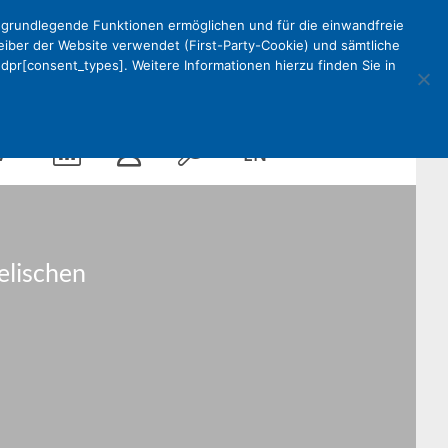
e grundlegende Funktionen ermöglichen und für die einwandfreie
reiber der Website verwendet (First-Party-Cookie) und sämtliche
pr[consent_types]. Weitere Informationen hierzu finden Sie in
Kalender
Mein
Suche
EN
V
DEKV
elischen
Organisation
ken
Partner
Kontakt