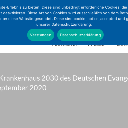
te-Erlebnis zu bieten. Diese sind unbedingt erforderliche Cookies, di
ht deaktivieren. Diese Art von Cookies wird ausschließlich von dem Bet
ur an diese Website gesendet. Diese sind cookie_notice_accepted und gd
unserer Datenschutzerklärung.
Verstanden
Datenschutzerklärung
Positionen
Presse
DEK
n Krankenhaus 2030 des Deutschen Evang
Presseinformationen
Wer wir sind
September 2020
Pressefotos & Infografi
Satzung
Presseverteiler
Tätigkeitsbericht