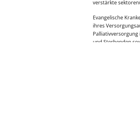
verstärkte sektore
Evangelische Kranke
ihres Versorgungsau
Palliativversorgun
und Sterbenden sow
„Manifest zur Palli
06. Oktober 2017
VORHERIGER BEITRAG
Qualitätsverträge stärken hochwertige
Versorgung für besonders gefährdete Patienten