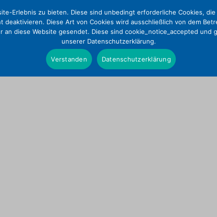
te-Erlebnis zu bieten. Diese sind unbedingt erforderliche Cookies, di
ht deaktivieren. Diese Art von Cookies wird ausschließlich von dem Bet
ur an diese Website gesendet. Diese sind cookie_notice_accepted und gd
unserer Datenschutzerklärung.
Positionen
Presse
DE
Verstanden
Datenschutzerklärung
Presseinformationen
Wer wir sind
Pressefotos & Infografi
Satzung
Presseverteiler
Tätigkeitsbericht
Mitgliedschaft