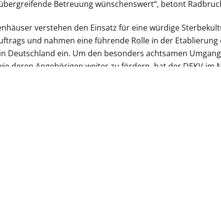
nübergreifende Betreuung wünschenswert“, betont Radbruc
nhäuser verstehen den Einsatz für eine würdige Sterbekultu
ftrags und nahmen eine führende Rolle in der Etablierung 
g in Deutschland ein. Um den besonders achtsamen Umgan
ie deren Angehörigen weiter zu fördern, hat der DEKV im 
ativversorgung in evangelischen Krankenhäusern“ veröffentli
UNSERE BEITRÄGE