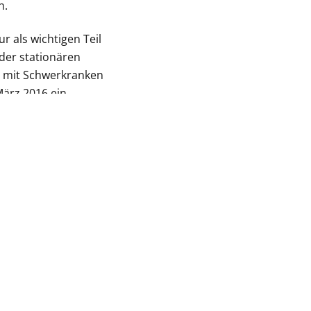
h.
r als wichtigen Teil
der stationären
g mit Schwerkranken
März 2016 ein
cht.
NÄCHSTER BEITRAG
Erneuerung im Rahmen von Wirtschaftlichkeit,
Professionalität und Ethik