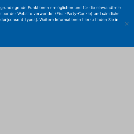
e grundlegende Funktionen ermöglichen und für die einwandfreie
reiber der Website verwendet (First-Party-Cookie) und sämtliche
pr[consent_types]. Weitere Informationen hierzu finden Sie in
Kalender
Mein
Suche
EN
KV
DEKV
Organisation
ken
Partner
Kontakt