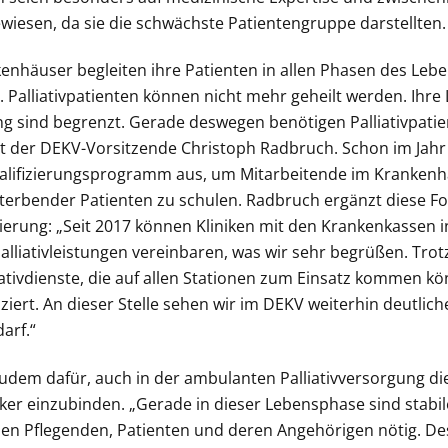
iesen, da sie die schwächste Patientengruppe darstellten.
enhäuser begleiten ihre Patienten in allen Phasen des Leb
. Palliativpatienten können nicht mehr geheilt werden. Ihre
ng sind begrenzt. Gerade deswegen benötigen Palliativpat
t der DEKV-Vorsitzende Christoph Radbruch. Schon im Jahr
ualifizierungsprogramm aus, um Mitarbeitende im Krankenha
sterbender Patienten zu schulen. Radbruch ergänzt diese 
ierung: „Seit 2017 können Kliniken mit den Krankenkassen i
Palliativleistungen vereinbaren, was wir sehr begrüßen. Tro
iativdienste, die auf allen Stationen zum Einsatz kommen kö
ziert. An dieser Stelle sehen wir im DEKV weiterhin deutlich
arf.“
udem dafür, auch in der ambulanten Palliativversorgung di
er einzubinden. „Gerade in dieser Lebensphase sind stabil
en Pflegenden, Patienten und deren Angehörigen nötig. De