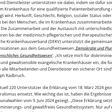
nd Dienstleister unterstützen sie dabei, indem sie dafür sor
im Krankenhaus für eine qualifizierte Patientenbehandlung 
t wird. Herkunft, Geschlecht, Religion, sozialer Status oder
en bei den Menschen, die im Krankenhaus zusammenarbeite
e. Die Zusammenarbeit und der Austausch mit unterschiedl
toren bei der medizinisch-pflegerischen und therapeutisch
che Krankenhausverband (DEKV) unterstützt die gemeinsam
nisationen aus dem Gesundheitswesen
‚Demokratie und Plur
nschliches Gesundheitswesen‘
. „Ich setze mich für diskrimini
nd gewaltsensible evangelische Krankenhäuser ein, die für
 alle Mitarbeitenden und Dienstleister ein sicherer Ort sind
oph Radbruch.
uell 220 Unterstützer die Erklärung vom 18. März 2024 gezei
alismus einsetzt. Wie wichtig das ist, haben die Ergebniss
alwahlen vom 9. Juni 2024 gezeigt. „Diese Erklärung setzt 
iminierungs- und gewaltfreies Gesundheitssystem. Nur auf 