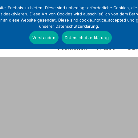
te-Erlebnis zu bieten. Diese sind unbedingt erforderliche Cookies, di
ht deaktivieren. Diese Art von Cookies wird ausschließlich von dem Bet
ur an diese Website gesendet. Diese sind cookie_notice_accepted und gd
unserer Datenschutzerklärung.
Verstanden
Datenschutzerklärung
Positionen
Presse
DE
Presseinformationen
Wer wir sind
Pressefotos & Infografi
Satzung
Presseverteiler
Tätigkeitsbericht