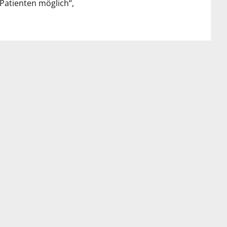
 Patienten möglich“,
NÄCHSTER BEITRAG
Versorgungsgerechtigkeit in Stadt und Land bei
der Notfallversorgung
EKV
er wir sind