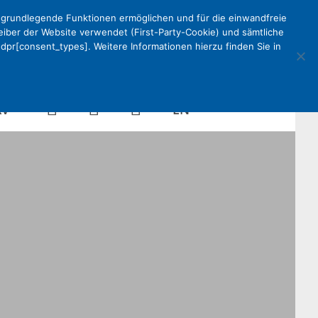
e grundlegende Funktionen ermöglichen und für die einwandfreie
reiber der Website verwendet (First-Party-Cookie) und sämtliche
pr[consent_types]. Weitere Informationen hierzu finden Sie in
Kalender
Mein
Suche
EN
KV
DEKV
Organisation
ken
Partner
Kontakt