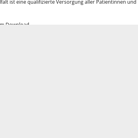
alt ist eine qualifizierte Versorgung aller Patientinnen und
zum Download
UNSERE BEITRÄGE
POSITIONEN
D
Fachkliniken im deutschen Krankenhauswesen
W