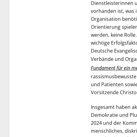
Dienstleisterinnen u
vorhanden ist, was 
Organisation benötig
Orientierung spiel
werden, keine Roll
wichtige Erfolgsfak
Deutsche Evangelis
Verbände und Orga
Fundament für ein me
rassismusbewusste u
und Patienten sowie
Vorsitzende Christ
Insgesamt haben akt
Demokratie und Plur
2024 und der Kommun
menschliches, diskr