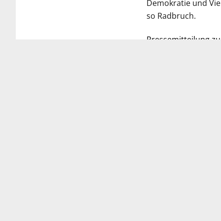
Demokratie und Vielf
so Radbruch.
Pressemitteilung 
VORHERIGER BEITRAG
DEKV unterstützt Erklärung: Demokratie und
Pluralismus als Fundament für ein menschliches
Gesundheitswesen
PRESSE
Presseinformationen