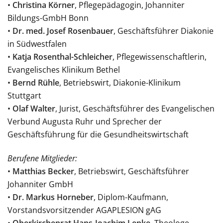
•
Christina Körner
, Pflegepädagogin, Johanniter
Bildungs-GmbH Bonn
•
Dr. med. Josef Rosenbauer
, Geschäftsführer Diakonie
in Südwestfalen
•
Katja Rosenthal-Schleicher
, Pflegewissenschaftlerin,
Evangelisches Klinikum Bethel
•
Bernd Rühle
, Betriebswirt, Diakonie-Klinikum
Stuttgart
•
Olaf Walter
, Jurist, Geschäftsführer des Evangelischen
Verbund Augusta Ruhr und Sprecher der
Geschäftsführung für die Gesundheitswirtschaft
Berufene Mitglieder:
•
Matthias Becker
, Betriebswirt, Geschäftsführer
Johanniter GmbH
•
Dr. Markus Horneber
, Diplom-Kaufmann,
Vorstandsvorsitzender AGAPLESION gAG
•
Oberkirchenrat Hans-Joachim Lenke
, Theologe,