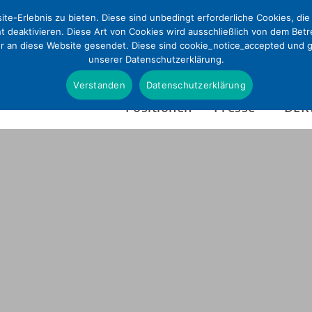
te-Erlebnis zu bieten. Diese sind unbedingt erforderliche Cookies, di
ht deaktivieren. Diese Art von Cookies wird ausschließlich von dem Bet
ur an diese Website gesendet. Diese sind cookie_notice_accepted und gd
unserer Datenschutzerklärung.
Verstanden
Datenschutzerklärung
Positionen
Presse
DEK
Presseinformationen
Wer wir sind
Pressefotos & Infografi
Satzung
Presseverteiler
Tätigkeitsbericht