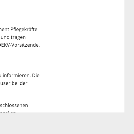
ent Pflegekräfte
 und tragen
DEKV-Vorsitzende.
u informieren. Die
user bei der
eschlossenen
angel an
r. Franziska Giffey,
eil gaben damit