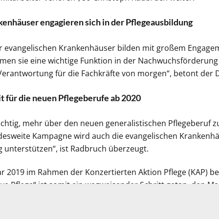
enhäuser engagieren sich in der Pflegeausbildung
er evangelischen Krankenhäuser bilden mit großem Engagem
men sie eine wichtige Funktion in der Nachwuchsförderung
erantwortung für die Fachkräfte von morgen“, betont der 
t für die neuen Pflegeberufe ab 2020
wichtig, mehr über den neuen generalistischen Pflegeberuf z
desweite Kampagne wird auch die evangelischen Krankenhä
unterstützen“, ist Radbruch überzeugt.
ar 2019 im Rahmen der Konzertierten Aktion Pflege (KAP) b
ve Pflege“ ist somit ein wegweisender Schritt getan, den M
n Krankenhäusern zu bekämpfen. Bundesfamilienministerin D
inister Jens Spahn und Bundesarbeitsminister Hubertus H