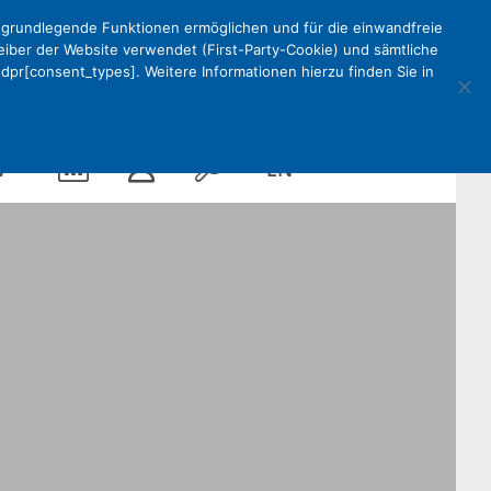
e grundlegende Funktionen ermöglichen und für die einwandfreie
reiber der Website verwendet (First-Party-Cookie) und sämtliche
pr[consent_types]. Weitere Informationen hierzu finden Sie in
Kalender
Mein
Suche
EN
V
DEKV
Organisation
ken
Partner
Kontakt