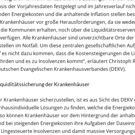
Basis der Vorjahresdaten festgelegt und im Jahresverlauf nic
nden Energiekosten und die anhaltende Inflation stellen be
 Krankenhäuser vor große Herausforderungen, da sie weder
die Kommunen erhalten, noch über die Liquiditätsreserven
verfügen. Alle Krankenhäuser sind unverzichtbare Orte de
stellen im Notfall. Um diese zentralen gesellschaftlichen Au
rf es nicht dazu kommen, dass die Kostensteigerungen die Li
hrden und es zu Insolvenzen kommt“, erläutert Christoph 
eutschen Evangelischen Krankenhausverbandes (DEKV).
iquiditätssicherung der Krankenhäuser
er Krankenhäuser sicherzustellen, ist es aus Sicht des DEKV
enhausindividuelle Lösungen zu finden, welche die Energiek
so können Krankenhäuser vor dem Hintergrund der anhal
 bei steigenden Energiekosten ihre Aufgaben der Daseins
en. Ungesteuerte Insolvenzen und damit massive Versorgun