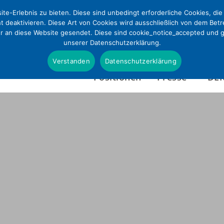
te-Erlebnis zu bieten. Diese sind unbedingt erforderliche Cookies, di
ht deaktivieren. Diese Art von Cookies wird ausschließlich von dem Bet
ur an diese Website gesendet. Diese sind cookie_notice_accepted und gd
unserer Datenschutzerklärung.
Verstanden
Datenschutzerklärung
Positionen
Presse
DE
Presseinformationen
Wer wir sind
Pressefotos & Infografi
Satzung
Presseverteiler
Tätigkeitsbericht