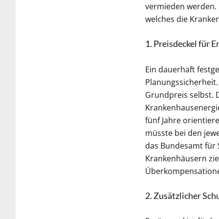
vermieden werden. D
welches die Kranken
1. Preisdeckel für
Ein dauerhaft fest
Planungssicherheit
Grundpreis selbst.
Krankenhausenergiep
fünf Jahre orientie
müsste bei den jew
das Bundesamt für S
Krankenhäusern zie
Überkompensatione
2. Zusätzlicher Sc