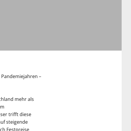
n Pandemiejahren –
chland mehr als
im
er trifft diese
uf steigende
rch Festpreise