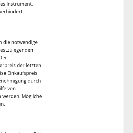
hes Instrument,
verhindert.
n die notwendige
 festzulegenden
Der
rpreis der letzten
ise Einkaufspreis
 Genehmigung durch
lfe von
n werden. Mögliche
en.