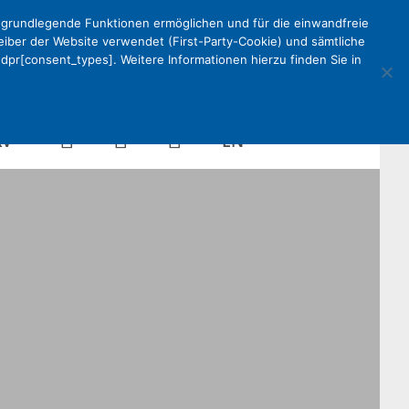
e grundlegende Funktionen ermöglichen und für die einwandfreie
reiber der Website verwendet (First-Party-Cookie) und sämtliche
pr[consent_types]. Weitere Informationen hierzu finden Sie in
Kalender
Mein
Suche
EN
KV
DEKV
Organisation
ken
Partner
Kontakt