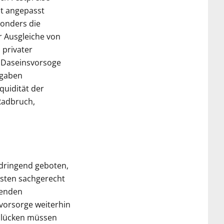
ht angepasst
sonders die
 Ausgleiche von
 privater
r Daseinsvorsoge
fgaben
quidität der
Radbruch,
 dringend geboten,
osten sachgerecht
tenden
vorsorge weiterhin
gslücken müssen