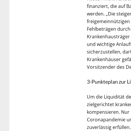
finanziert, die auf 
werden. „Die steige
freigemeinnützigen
Fehlbeträgen durch 
Krankenhausträger 
und wichtige Anlauf
sicherzustellen, da
Krankenhäuser gefä
Vorsitzender des D
3-Punkteplan zur L
Um die Liquidität d
zielgerichtet krank
kompensieren. Nur 
Coronapandemie und
zuverlässig erfüll