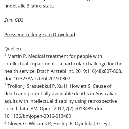
findet alle 3 Jahre statt.
Zum
GDS
Pressemitteilung zum Download
Quellen:
1
Martin P. Medical treatment for people with
intellectual impairment—a particular challenge for the
health service. Dtsch Arztebl Int. 2019;116(48):807-808.
doi: 10.3238/arztebl.2019.0807
2
Trollor J, Srasuebkul P, Xu H, Howlett S. Cause of
death and potentially avoidable deaths in Australian
adults with intellectual disability using retrospective
linked data. BMJ Open. 2017;7(2):e013489. doi:
10.1136/bmjopen-2016-013489
3
Glover G, Williams R, Heslop P, Oyinlola J, Grey J.