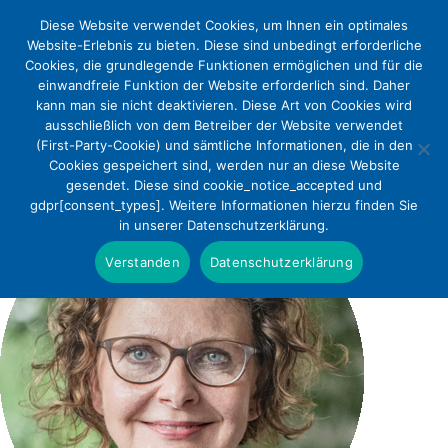
Diese Website verwendet Cookies, um Ihnen ein optimales
Website-Erlebnis zu bieten. Diese sind unbedingt erforderliche
Cookies, die grundlegende Funktionen ermöglichen und für die
einwandfreie Funktion der Website erforderlich sind. Daher
kann man sie nicht deaktivieren. Diese Art von Cookies wird
ausschließlich von dem Betreiber der Website verwendet
(First-Party-Cookie) und sämtliche Informationen, die in den
Cookies gespeichert sind, werden nur an diese Website
gesendet. Diese sind cookie_notice_accepted und
gdpr[consent_types]. Weitere Informationen hierzu finden Sie
in unserer Datenschutzerklärung.
Verstanden
Datenschutzerklärung