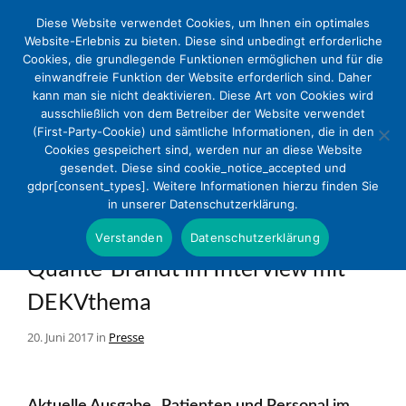
Diese Website verwendet Cookies, um Ihnen ein optimales
Website-Erlebnis zu bieten. Diese sind unbedingt erforderliche
Cookies, die grundlegende Funktionen ermöglichen und für die
einwandfreie Funktion der Website erforderlich sind. Daher
kann man sie nicht deaktivieren. Diese Art von Cookies wird
ausschließlich von dem Betreiber der Website verwendet
(First-Party-Cookie) und sämtliche Informationen, die in den
Cookies gespeichert sind, werden nur an diese Website
Trägervielfalt ist ein Motor, der die
gesendet. Diese sind cookie_notice_accepted und
gdpr[consent_types]. Weitere Informationen hierzu finden Sie
Krankenhauslandschaft in
in unserer Datenschutzerklärung.
Bewegung hält – Senatorin Eva
Verstanden
Datenschutzerklärung
Quante-Brandt im Interview mit
DEKVthema
20. Juni 2017 in
Presse