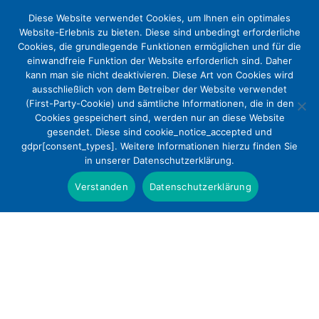
Diese Website verwendet Cookies, um Ihnen ein optimales
Website-Erlebnis zu bieten. Diese sind unbedingt erforderliche
Cookies, die grundlegende Funktionen ermöglichen und für die
einwandfreie Funktion der Website erforderlich sind. Daher
kann man sie nicht deaktivieren. Diese Art von Cookies wird
ausschließlich von dem Betreiber der Website verwendet
(First-Party-Cookie) und sämtliche Informationen, die in den
Cookies gespeichert sind, werden nur an diese Website
DEKV geht mit neu gewähltem
gesendet. Diese sind cookie_notice_accepted und
gdpr[consent_types]. Weitere Informationen hierzu finden Sie
Vorstand und neuer
in unserer Datenschutzerklärung.
Verbandsdirektorin in die nächste
Verstanden
Datenschutzerklärung
Legislaturperiode
Presse
Vorsitzender Christoph Radbruch im Amt
bestätigt / Dr. med. Holger Stiller neuer