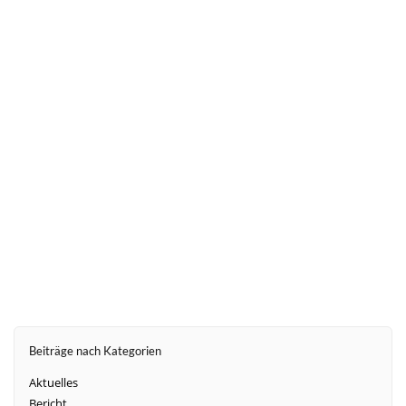
Schatzmeister / Melanie Kanzler als
Verbandsdirektorin eingeführt
weiter
Beiträge nach Kategorien
Aktuelles
Bericht