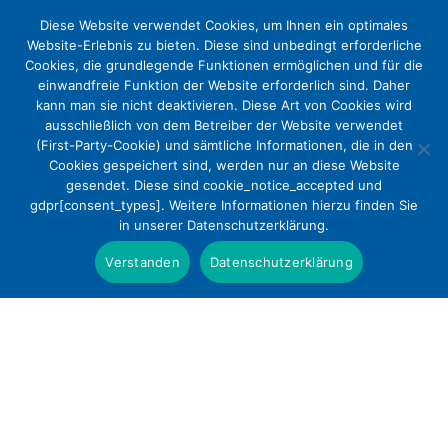
Diese Website verwendet Cookies, um Ihnen ein optimales
Website-Erlebnis zu bieten. Diese sind unbedingt erforderliche
Cookies, die grundlegende Funktionen ermöglichen und für die
einwandfreie Funktion der Website erforderlich sind. Daher
kann man sie nicht deaktivieren. Diese Art von Cookies wird
ausschließlich von dem Betreiber der Website verwendet
(First-Party-Cookie) und sämtliche Informationen, die in den
Cookies gespeichert sind, werden nur an diese Website
DEKV zur Krankenhausplanung in
gesendet. Diese sind cookie_notice_accepted und
gdpr[consent_types]. Weitere Informationen hierzu finden Sie
Nordrhein-Westfalen: Das
in unserer Datenschutzerklärung.
Patientenwohl muss im Mittelpunkt
Verstanden
Datenschutzerklärung
stehen
Presse
Die Krankenhauslandschaft in Nordrhein-
Westfalen muss sich verändern, denn der