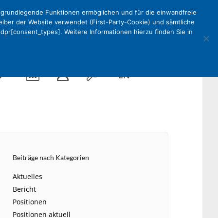
e grundlegende Funktionen ermöglichen und für die einwandfreie
reiber der Website verwendet (First-Party-Cookie) und sämtliche
pr[consent_types]. Weitere Informationen hierzu finden Sie in
Kalender
Mein
Suche
EN
V
DEKV
Organisation
Beiträge nach Kategorien
ken
Partner
Aktuelles
Bericht
Kontakt
Positionen
Positionen aktuell