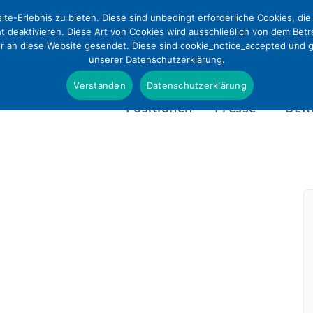
te-Erlebnis zu bieten. Diese sind unbedingt erforderliche Cookies, di
ht deaktivieren. Diese Art von Cookies wird ausschließlich von dem Bet
ur an diese Website gesendet. Diese sind cookie_notice_accepted und gd
unserer Datenschutzerklärung.
Verstanden
Datenschutzerklärung
Positionen
Presse
DEK
skriterien zum Hebammenkreißsaal
Presseinformationen
Wer wir sind
Pressefotos & Infografi
Satzung
Presseverteiler
Tätigkeitsbericht