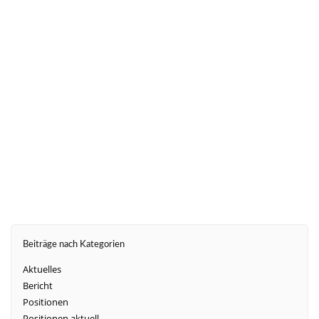
Pflegepersonalkosten aus den Fallpauschalen
konsequent zu Ende gedacht wird. Die
entstehenden Problemzonen für die
Krankenhäuser müssen noch vor der Umsetzung
2020 angegangen werden.
weiter
Beiträge nach Kategorien
Aktuelles
Bericht
Positionen
Positionen aktuell