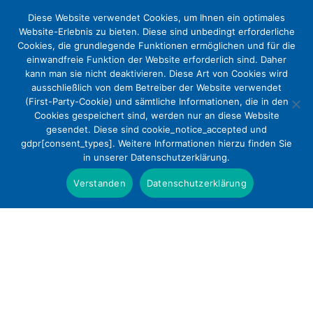
Diese Website verwendet Cookies, um Ihnen ein optimales
Website-Erlebnis zu bieten. Diese sind unbedingt erforderliche
Cookies, die grundlegende Funktionen ermöglichen und für die
einwandfreie Funktion der Website erforderlich sind. Daher
kann man sie nicht deaktivieren. Diese Art von Cookies wird
ausschließlich von dem Betreiber der Website verwendet
(First-Party-Cookie) und sämtliche Informationen, die in den
Cookies gespeichert sind, werden nur an diese Website
Personalkostenauskopplung:
gesendet. Diese sind cookie_notice_accepted und
gdpr[consent_types]. Weitere Informationen hierzu finden Sie
Pflegepersonal-Stärkungs-Gesetz
in unserer Datenschutzerklärung.
Positionen
Verstanden
Datenschutzerklärung
Die evangelischen Krankenhäuser befürworten die
Stärkung der Pflege im Krankenhaus. Da das
Pflegepersonal-Stärkungs-Gesetz eine
grundsätzliche Änderung des Systems ist, plädiert
der DEKV dafür, dass die Auskopplung der