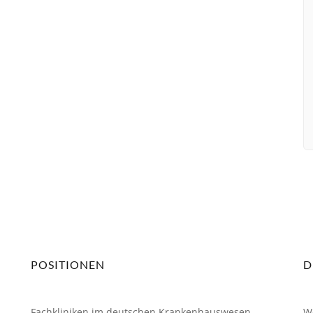
Mitgliedschaft
POSITIONEN
D
Fachkliniken im deutschen Krankenhauswesen
W