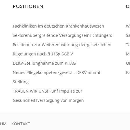
POSITIONEN
D
Fachkliniken im deutschen Krankenhauswesen
W
Sektorenübergreifende Versorgungseinrichtungen:
S
Positionen zur Weiterentwicklung der gesetzlichen
Tä
Regelungen nach § 115g SGB V
Mi
DEKV-Stellungnahme zum KHAG
O
Neues Pflegekompetenzgesetz – DEKV nimmt
P
Stellung
TRAUEN WIR UNS! Fünf Impulse zur
Gesundheitsversorgung von morgen
SUM
KONTAKT