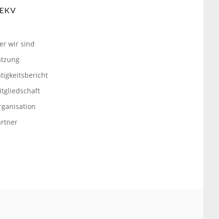
EKV
er wir sind
atzung
tigkeitsbericht
tgliedschaft
rganisation
artner