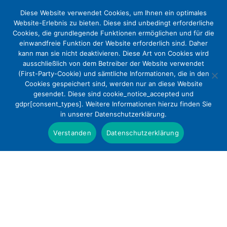
Diese Website verwendet Cookies, um Ihnen ein optimales
Website-Erlebnis zu bieten. Diese sind unbedingt erforderliche
Cookies, die grundlegende Funktionen ermöglichen und für die
einwandfreie Funktion der Website erforderlich sind. Daher
kann man sie nicht deaktivieren. Diese Art von Cookies wird
ausschließlich von dem Betreiber der Website verwendet
(First-Party-Cookie) und sämtliche Informationen, die in den
Cookies gespeichert sind, werden nur an diese Website
Ungleiche Lebensverhältnisse in
gesendet. Diese sind cookie_notice_accepted und
gdpr[consent_types]. Weitere Informationen hierzu finden Sie
Deutschland
in unserer Datenschutzerklärung.
Aktuelles
Verstanden
Datenschutzerklärung
Drei Jahrzehnte nach der Wiedervereinigung sind
die Möglichkeiten zur gesellschaftlichen Teilhabe in
fast allen ländlichen Kreisen, aber auch den
meisten Städten Ostdeutschlands schlechter als in
anderen Regionen. Sie teilen dieses Schicksal mit