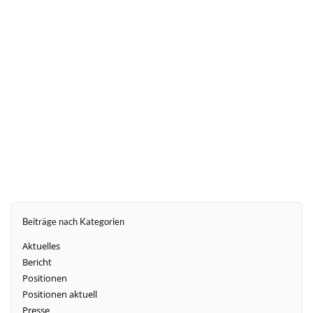
den Bewohnern einiger westdeutscher Städte, vor
allem im Ruhrgebiet, aber auch im Südwesten von
Rheinland-Pfalz, im Saarland sowie in
Niedersachsen und Schleswig-Holstein.
weiter
Beiträge nach Kategorien
Aktuelles
Bericht
Positionen
Positionen aktuell
Presse