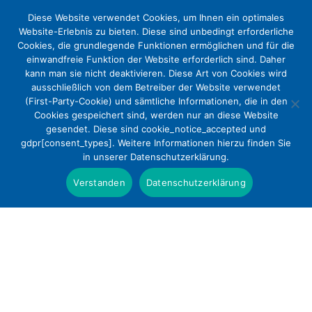
Diese Website verwendet Cookies, um Ihnen ein optimales
Website-Erlebnis zu bieten. Diese sind unbedingt erforderliche
Cookies, die grundlegende Funktionen ermöglichen und für die
einwandfreie Funktion der Website erforderlich sind. Daher
kann man sie nicht deaktivieren. Diese Art von Cookies wird
ausschließlich von dem Betreiber der Website verwendet
(First-Party-Cookie) und sämtliche Informationen, die in den
Cookies gespeichert sind, werden nur an diese Website
Krankenhaus neu denken – auf der
gesendet. Diese sind cookie_notice_accepted und
gdpr[consent_types]. Weitere Informationen hierzu finden Sie
DEKV-Jahrestagung 2017
in unserer Datenschutzerklärung.
Presse
Verstanden
Datenschutzerklärung
Jahrestagung der evangelischen Krankenhäuser
und Forum „YoungProfessionals“ am 11. und 12.
September 2017 in Hannover