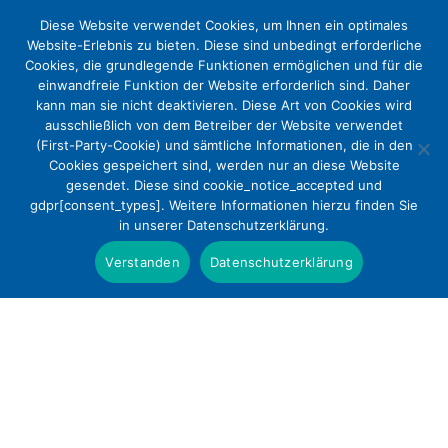
Diese Website verwendet Cookies, um Ihnen ein optimales
Website-Erlebnis zu bieten. Diese sind unbedingt erforderliche
Cookies, die grundlegende Funktionen ermöglichen und für die
einwandfreie Funktion der Website erforderlich sind. Daher
kann man sie nicht deaktivieren. Diese Art von Cookies wird
ausschließlich von dem Betreiber der Website verwendet
(First-Party-Cookie) und sämtliche Informationen, die in den
Cookies gespeichert sind, werden nur an diese Website
Fit für die Hebammenarbeit in der
gesendet. Diese sind cookie_notice_accepted und
gdpr[consent_types]. Weitere Informationen hierzu finden Sie
Wahlheimat Deutschland
in unserer Datenschutzerklärung.
Presse
Verstanden
Datenschutzerklärung
Erster hochschulischer Anpassungslehrgang für
Hebammen aus Nicht-EU-Ländern an der
Evangelischen Hochschule Berlin startet in die
Praxisphase