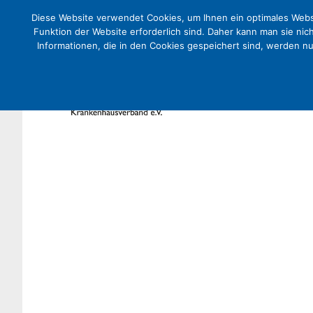
Diese Website verwendet Cookies, um Ihnen ein optimales Websi
Funktion der Website erforderlich sind. Daher kann man sie nic
Informationen, die in den Cookies gespeichert sind, werden n
SAVE THE DATE: 26. bis 27.11
Abend „Notfallversorgung vo
Mitgliederversammlung
Aktuelles