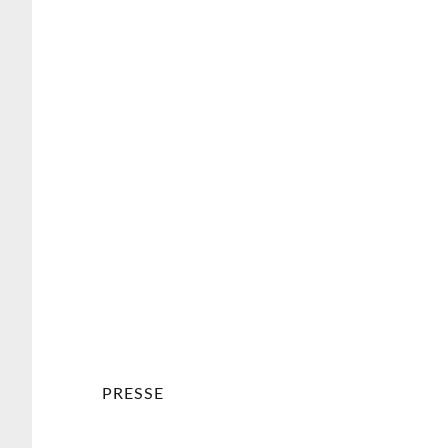
Schatzmeister / Melanie Kanzler als Verb
weiter
PRESSE