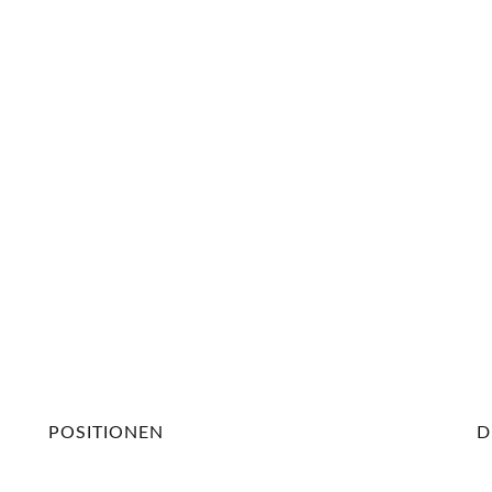
andsdirektorin eingeführt
POSITIONEN
D