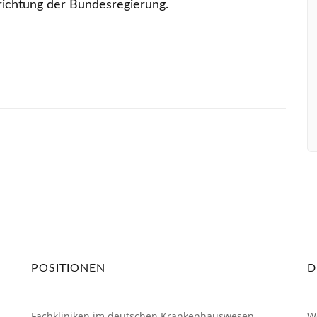
srichtung der Bundesregierung.
Mitgliedschaft
POSITIONEN
D
Fachkliniken im deutschen Krankenhauswesen
W