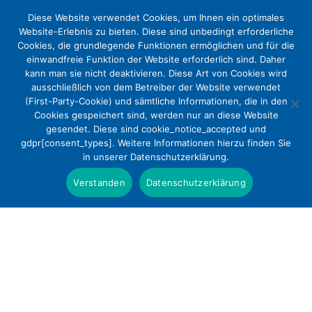
Diese Website verwendet Cookies, um Ihnen ein optimales
Website-Erlebnis zu bieten. Diese sind unbedingt erforderliche
Cookies, die grundlegende Funktionen ermöglichen und für die
einwandfreie Funktion der Website erforderlich sind. Daher
kann man sie nicht deaktivieren. Diese Art von Cookies wird
ausschließlich von dem Betreiber der Website verwendet
(First-Party-Cookie) und sämtliche Informationen, die in den
Cookies gespeichert sind, werden nur an diese Website
DEKV gratuliert Annegret Kramp-
gesendet. Diese sind cookie_notice_accepted und
gdpr[consent_types]. Weitere Informationen hierzu finden Sie
Karrenbauer zum Parteivorsitz und
in unserer Datenschutzerklärung.
fordert im Krankenhaus statt
Verstanden
Datenschutzerklärung
Bürokratie ein Zurück zum
Menschen
Presse