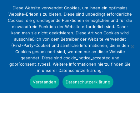
Diese Website verwendet Cookies, um Ihnen ein optimales
Website-Erlebnis zu bieten. Diese sind unbedingt erforderliche
Cookies, die grundlegende Funktionen ermöglichen und für die
einwandfreie Funktion der Website erforderlich sind. Daher
kann man sie nicht deaktivieren. Diese Art von Cookies wird
ausschließlich von dem Betreiber der Website verwendet
(First-Party-Cookie) und sämtliche Informationen, die in den
Cookies gespeichert sind, werden nur an diese Website
17. + 18. NOV. 2025
gesendet. Diese sind cookie_notice_accepted und
gdpr[consent_types]. Weitere Informationen hierzu finden Sie
Mitgliederabend,
in unserer Datenschutzerklärung.
Mitgliederversammlung + DEKV-
Verstanden
Datenschutzerklärung
Forum „Subsidiarität im Wandel –
Zwischen Grundgesetz und
Krankenhausreform“
Aktuelles