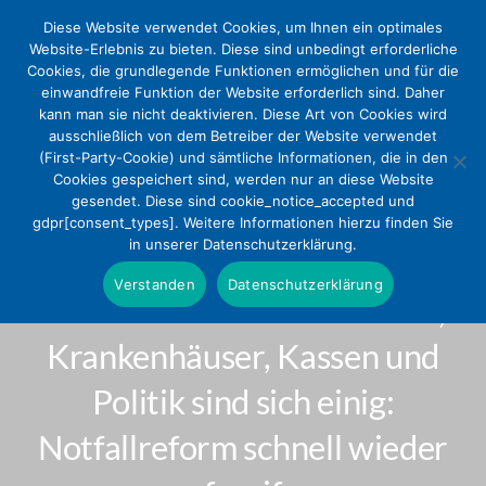
Diese Website verwendet Cookies, um Ihnen ein optimales
Website-Erlebnis zu bieten. Diese sind unbedingt erforderliche
Cookies, die grundlegende Funktionen ermöglichen und für die
einwandfreie Funktion der Website erforderlich sind. Daher
kann man sie nicht deaktivieren. Diese Art von Cookies wird
ausschließlich von dem Betreiber der Website verwendet
(First-Party-Cookie) und sämtliche Informationen, die in den
Cookies gespeichert sind, werden nur an diese Website
gesendet. Diese sind cookie_notice_accepted und
Parlamentarischer Abend und
gdpr[consent_types]. Weitere Informationen hierzu finden Sie
in unserer Datenschutzerklärung.
DEKV-Mitgliederversammlung
Verstanden
Datenschutzerklärung
2024 Vertreter der Medizin,
Krankenhäuser, Kassen und
Politik sind sich einig:
Notfallreform schnell wieder