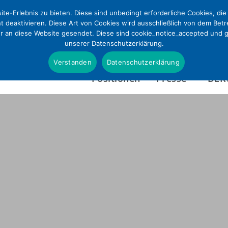
te-Erlebnis zu bieten. Diese sind unbedingt erforderliche Cookies, di
ht deaktivieren. Diese Art von Cookies wird ausschließlich von dem Bet
ur an diese Website gesendet. Diese sind cookie_notice_accepted und gd
unserer Datenschutzerklärung.
Verstanden
Datenschutzerklärung
Positionen
Presse
DEK
Presseinformationen
Wer wir sind
Pressefotos & Infografi
Satzung
Presseverteiler
Tätigkeitsbericht