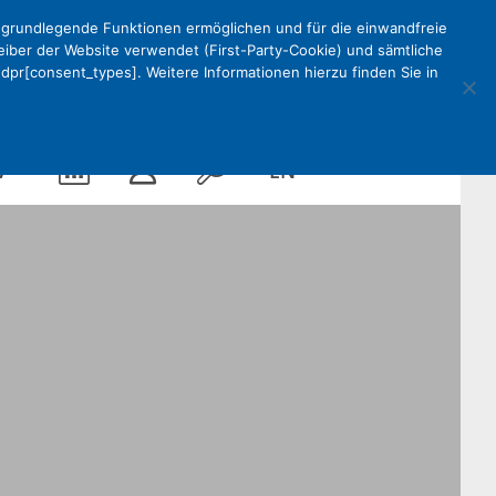
e grundlegende Funktionen ermöglichen und für die einwandfreie
reiber der Website verwendet (First-Party-Cookie) und sämtliche
pr[consent_types]. Weitere Informationen hierzu finden Sie in
Kalender
Mein
Suche
EN
V
DEKV
Organisation
ken
Partner
Kontakt