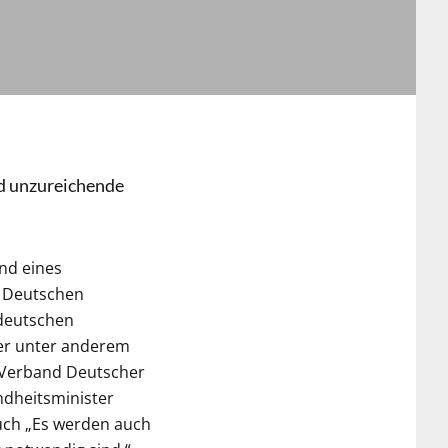
d unzureichende
nd eines
s Deutschen
 deutschen
der unter anderem
r Verband Deutscher
ndheitsminister
ruch „Es werden auch