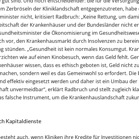
ie gut sind. Und noch entscheidender: die für die Versorgun
Zerbröseln der Kliniklandschaft entgegenzutreten, habe 
nister nicht, kritisiert Radbruch: „Keine Rettung, um damit
itschaft der Krankenhäuser und der Bundesländer nicht er
sundheitsminister die Ökonomisierung im Gesundheitswe
ich vor, den Krankenhausmarkt durch Insolvenzen zu berein
ng stünden. „Gesundheit ist kein normales Konsumgut. Kran
zichten wie auf einen Kinobesuch, wenn das Geld fehlt. Ge
enhäuser wissen, dass es ethisch geboten ist, Geld nicht 
 machen, sondern weil es das Gemeinwohl so erfordert. Die 
d effektiv eingesetzt werden und daher ist ein Umbau der
ft unvermeidbar“, erklärt Radbruch und stellt zugleich kla
das falsche Instrument, um die Krankenhauslandschaft zukun
ch Kapitaldienste
besteht auch, wenn Kliniken ihre Kredite für Investitionen 