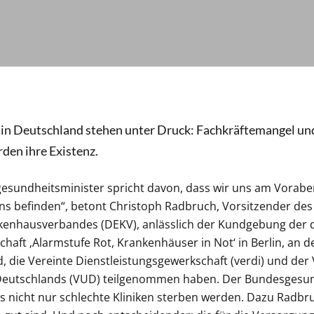
in Deutschland stehen unter Druck: Fachkräftemangel un
den ihre Existenz.
gesundheitsminister spricht davon, dass wir uns am Vorabe
s befinden“, betont Christoph Radbruch, Vorsitzender de
kenhausverbandes (DEKV), anlässlich der Kundgebung der
haft ‚Alarmstufe Rot, Krankenhäuser in Not‘ in Berlin, an 
 die Vereinte Dienstleistungsgewerkschaft (verdi) und de
a Deutschlands (VUD) teilgenommen haben. Der Bundesgesu
s nicht nur schlechte Kliniken sterben werden. Dazu Radb