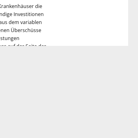
 Krankenhäuser die
dige Investitionen
 aus dem variablen
nenen Überschüsse
eistungen
s auf der Seite der
e Investitionen in
n im
„Alarmstufe Rot“ am