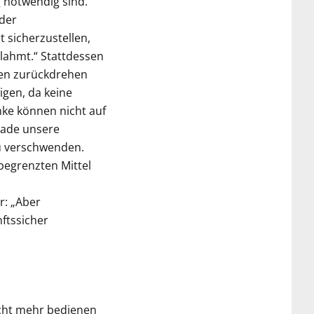
g notwendig sind.“
der
 sicherzustellen,
lahmt.“ Stattdessen
sen zurückdrehen
igen, da keine
ke können nicht auf
rade unsere
zu verschwenden.
begrenzten Mittel
r: „Aber
ftssicher
nicht mehr bedienen