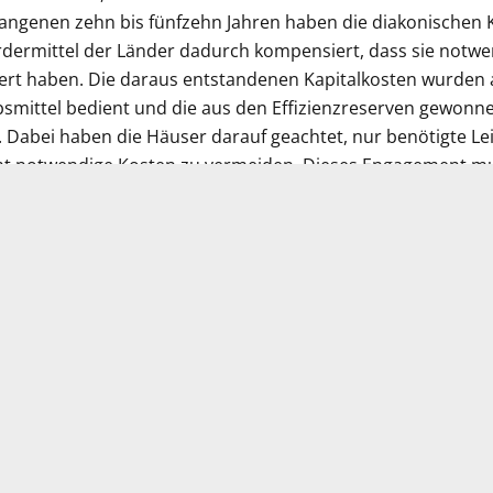
gangenen zehn bis fünfzehn Jahren haben die diakonischen
dermittel der Länder dadurch kompensiert, dass sie notwen
iert haben. Die daraus entstandenen Kapitalkosten wurden
ebsmittel bedient und die aus den Effizienzreserven gewon
. Dabei haben die Häuser darauf geachtet, nur benötigte L
ht notwendige Kosten zu vermeiden. Dieses Engagement mus
erücksichtigt werden. „Geschieht dies nicht, könnten sich di
ersorgung ins Gegenteil verkehren. Dafür muss es Lösunge
zess geben“, betont Radbruch.
zum Download
h Radbruch, DEKV-Vorsitzender bei der DKG- Kundgebung 
istoph Radbruch