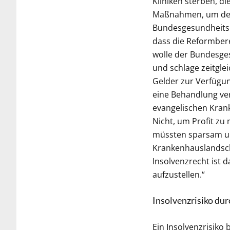
Kliniken sterben, d
Maßnahmen, um dem 
Bundesgesundheitsmi
dass die Reformbere
wolle der Bundesge
und schlage zeitgle
Gelder zur Verfügu
eine Behandlung ver
evangelischen Krank
Nicht, um Profit zu
müssten sparsam un
Krankenhauslandscha
Insolvenzrecht ist 
aufzustellen.“
Insolvenzrisiko dur
Ein Insolvenzrisiko 