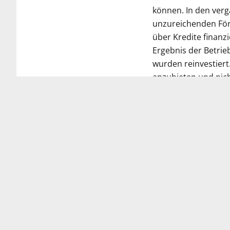
können. In den ver
unzureichenden För
über Kredite finanz
Ergebnis der Betri
wurden reinvestiert
anzubieten und nic
Investitionskosten b
die Sicherung der V
Transformationspro
Pressemitteilung 
Statement Christop
20. Juni 2023
Download Foto Chr