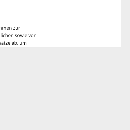
e
ahmen zur
lichen sowie von
sätze ab, um
d unter der
ndheit, des
Soziales,
 und des Verbandes
n und Jugend, das
iterer fachlicher
liche
pdf