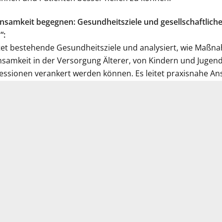
nsamkeit begegnen: Gesundheitsziele und gesellschaftlich
“:
tet bestehende Gesundheitsziele und analysiert, wie Maßn
samkeit in der Versorgung Älterer, von Kindern und Jugend
ssionen verankert werden können. Es leitet praxisnahe An
ndheitsrisiko gezielt entgegenzutreten. Das Papier entstan
RMER, der Bundespsychotherapeutenkammer, der DAK-Gesu
schen Krankenhausverbandes (DEKV), des Ministeriums für 
egration Baden-Württemberg, der Techniker Krankenkasse
as Bundesministerium für Bildung, Familie, Senioren, Fraue
mkeit sowie Prof. Dr. Maike Luhmann unterstützten mit we
 „Einsamkeit begegnen: Gesundheitsziele und gesellschaft
“:
-content/uploads/2025/09/Forum-GZ-Einsamkeit-begegnen.