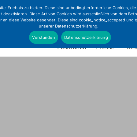
te-Erlebnis zu bieten. Diese sind unbedingt erforderliche Cookies, di
ht deaktivieren. Diese Art von Cookies wird ausschließlich von dem Bet
ur an diese Website gesendet. Diese sind cookie_notice_accepted und gd
unserer Datenschutzerklärung.
Verstanden
Datenschutzerklärung
Positionen
Presse
DE
Presseinformationen
Wer wir sind
Pressefotos & Infografi
Satzung
Presseverteiler
Tätigkeitsbericht