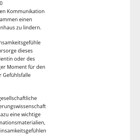
0
amen Kommunikation
ebammen einen
nhaus zu lindern.
nsamkeitsgefühle
ürsorge dieses
ientin oder des
riger Moment für den
Gefühlsfalle
esellschaftliche
herungswissenschaft
dazu eine wichtige
mationsmaterialien,
Einsamkeitsgefühlen