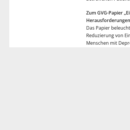
Zum GVG-Papier „Ei
Herausforderungen
Das Papier beleuch
Reduzierung von Ein
Menschen mit Depre
Einsamkeit als Gesu
Mitwirkung der BA
Deutschen Evangeli
Gesundheit und Int
der Ersatzkassen. D
Kompetenznetz Einsa
Expertise.
Link zum GVG-Papier
Herausforderungen
https://dekv.de/wp