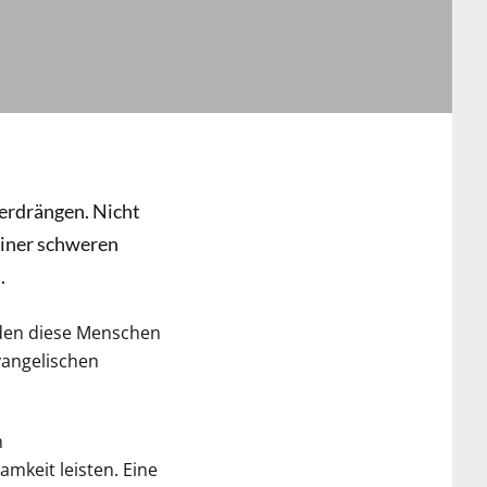
verdrängen. Nicht
einer schweren
.
nden diese Menschen
vangelischen
n
mkeit leisten. Eine