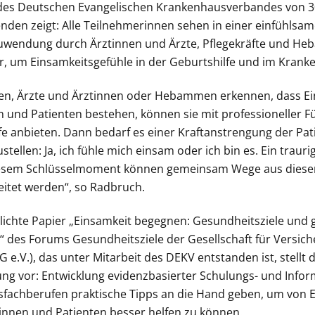
 des Deutschen Evangelischen Krankenhausverbandes von 3
en zeigt: Alle Teilnehmerinnen sehen in einer einfühls
uwendung durch Ärztinnen und Ärzte, Pflegekräfte und H
 um Einsamkeitsgefühle in der Geburtshilfe und im Kranke
en, Ärzte und Ärztinnen oder Hebammen erkennen, dass Ei
n und Patienten bestehen, können sie mit professioneller F
e anbieten. Dann bedarf es einer Kraftanstrengung der Pat
stellen: Ja, ich fühle mich einsam oder ich bin es. Ein trau
esem Schlüsselmoment können gemeinsam Wege aus dieser 
eitet werden“, so Radbruch.
lichte Papier „Einsamkeit begegnen: Gesundheitsziele und g
 des Forums Gesundheitsziele der Gesellschaft für Versic
 e.V.), das unter Mitarbeit des DEKV entstanden ist, stellt 
g vor: Entwicklung evidenzbasierter Schulungs- und Infor
sfachberufen praktische Tipps an die Hand geben, um von 
innen und Patienten besser helfen zu können.