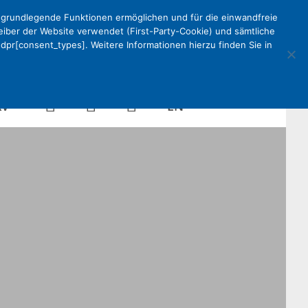
e grundlegende Funktionen ermöglichen und für die einwandfreie
reiber der Website verwendet (First-Party-Cookie) und sämtliche
pr[consent_types]. Weitere Informationen hierzu finden Sie in
Kalender
Mein
Suche
EN
KV
DEKV
Organisation
ken
Partner
Kontakt