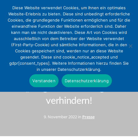
Diese Website verwendet Cookies, um Ihnen ein optimales
Website-Erlebnis zu bieten. Diese sind unbedingt erforderliche
Cookies, die grundlegende Funktionen ermöglichen und für die
einwandfreie Funktion der Website erforderlich sind. Daher
kann man sie nicht deaktivieren. Diese Art von Cookies wird
ausschließlich von dem Betreiber der Website verwendet
(First-Party-Cookie) und sämtliche Informationen, die in den
Cookies gespeichert sind, werden nur an diese Website
gesendet. Diese sind cookie_notice_accepted und
Diakonie, DEKV und BeB
gdpr[consent_types]. Weitere Informationen hierzu finden Sie
in unserer Datenschutzerklärung.
fordern: Unbedingt jetzt die
Verstanden
Datenschutzerklärung
„Triage vor der Triage“
verhindern!
9. November 2022 in
Presse