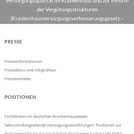
Versorgungsqualität im Krankenhaus und zur Reform
der Vergütungsstrukturen
(Krankenhausversorgungsverbesserungsgesetz –
KHVVG, Bearbeitungsstand 13. März 2024)
PRESSE
Presseinformationen
Pressefotos und Infografiken
Presseverteiler
POSITIONEN
Fachkliniken im deutschen Krankenhauswesen
Sektorenübergreifende Versorgungseinrichtungen: Positionen zur
Weiterentwicklung der gesetzlichen Regelungen nach § 115g SGB V