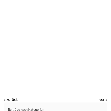
(Bearbeitungsstand 3. Juni 2024)
Positionen
weiter
« zurück
vor »
Beiträge nach Kategorien