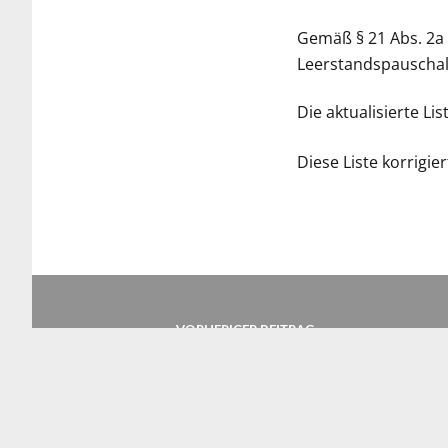
Gemäß § 21 Abs. 2a 
Leerstandspauschal
Die aktualisierte L
Diese Liste korrigi
VORHERIGER BEITRAG
Instrument zur Pflegepersonalbemessung muss
gut durchdacht sein