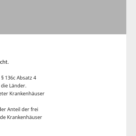
cht.
 § 136c Absatz 4
 die Länder.
neter Krankenhäuser
r Anteil der frei
örde Krankenhäuser