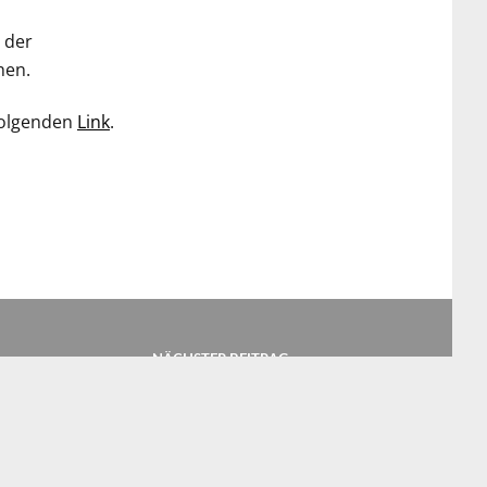
 der
hen.
hfolgenden
Link
.
NÄCHSTER BEITRAG
Weihnachten ist zu Corona-Zeiten anders –
Einsamkeit nicht unterschätzen