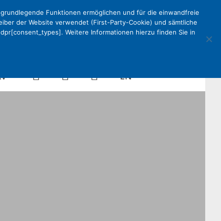
e grundlegende Funktionen ermöglichen und für die einwandfreie
reiber der Website verwendet (First-Party-Cookie) und sämtliche
pr[consent_types]. Weitere Informationen hierzu finden Sie in
Kalender
Mein
Suche
EN
KV
DEKV
Organisation
ken
Partner
Kontakt