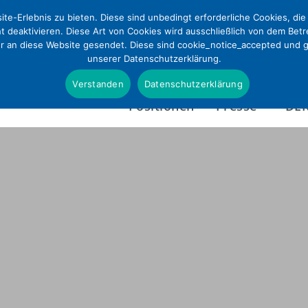
te-Erlebnis zu bieten. Diese sind unbedingt erforderliche Cookies, di
ht deaktivieren. Diese Art von Cookies wird ausschließlich von dem Bet
ur an diese Website gesendet. Diese sind cookie_notice_accepted und gd
unserer Datenschutzerklärung.
Verstanden
Datenschutzerklärung
Positionen
Presse
DE
Presseinformationen
Wer wir sind
Pressefotos & Infografi
Satzung
Presseverteiler
Tätigkeitsbericht