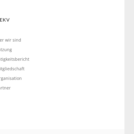
EKV
er wir sind
atzung
tigkeitsbericht
tgliedschaft
rganisation
artner