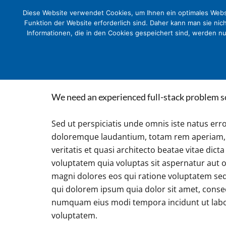
Diese Website verwendet Cookies, um Ihnen ein optimales Websi
Funktion der Website erforderlich sind. Daher kann man sie nic
Informationen, die in den Cookies gespeichert sind, werden n
We need an experienced full-stack problem s
Sed ut perspiciatis unde omnis iste natus er
doloremque laudantium, totam rem aperiam, e
veritatis et quasi architecto beatae vitae di
voluptatem quia voluptas sit aspernatur aut o
magni dolores eos qui ratione voluptatem se
qui dolorem ipsum quia dolor sit amet, consect
numquam eius modi tempora incidunt ut lab
voluptatem.