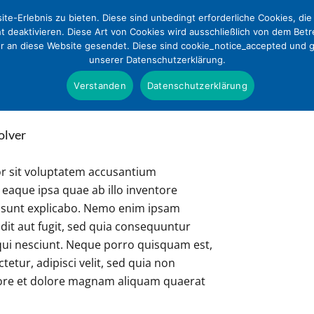
te-Erlebnis zu bieten. Diese sind unbedingt erforderliche Cookies, di
ht deaktivieren. Diese Art von Cookies wird ausschließlich von dem Bet
ur an diese Website gesendet. Diese sind cookie_notice_accepted und gd
unserer Datenschutzerklärung.
Positionen
Presse
DE
Verstanden
Datenschutzerklärung
olver
ror sit voluptatem accusantium
Presseinformationen
Wer wir sind
aque ipsa quae ab illo inventore
cta sunt explicabo. Nemo enim ipsam
Pressefotos & Infografi
Satzung
dit aut fugit, sed quia consequuntur
qui nesciunt. Neque porro quisquam est,
Presseverteiler
Tätigkeitsbericht
etur, adipisci velit, sed quia non
ore et dolore magnam aliquam quaerat
Mitgliedschaft