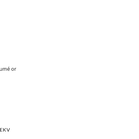
esumé or
EKV